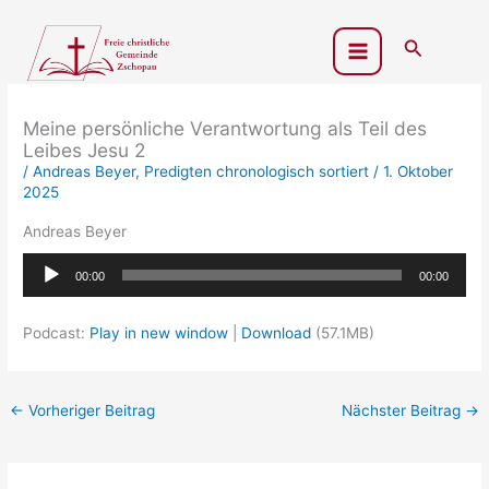
Zum
Inhalt
Suchen
springen
Meine persönliche Verantwortung als Teil des
Leibes Jesu 2
/
Andreas Beyer
,
Predigten chronologisch sortiert
/
1. Oktober
2025
Andreas Beyer
Audio-
00:00
00:00
Player
Podcast:
Play in new window
|
Download
(57.1MB)
←
Vorheriger Beitrag
Nächster Beitrag
→