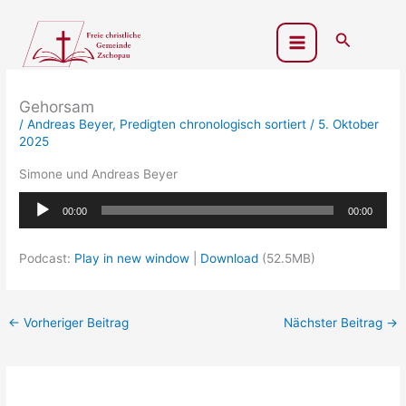
Zum
Inhalt
Suchen
springen
Gehorsam
/
Andreas Beyer
,
Predigten chronologisch sortiert
/
5. Oktober
2025
Simone und Andreas Beyer
Audio-
00:00
00:00
Player
Podcast:
Play in new window
|
Download
(52.5MB)
←
Vorheriger Beitrag
Nächster Beitrag
→