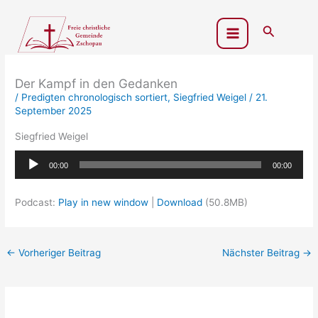
Zum
Inhalt
Suchen
springen
Der Kampf in den Gedanken
/
Predigten chronologisch sortiert
,
Siegfried Weigel
/
21.
September 2025
Siegfried Weigel
Audio-
00:00
00:00
Player
Podcast:
Play in new window
|
Download
(50.8MB)
←
Vorheriger Beitrag
Nächster Beitrag
→