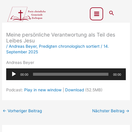
Zum
Inhalt
Suchen
springen
Meine persönliche Verantwortung als Teil des
Leibes Jesu
/
Andreas Beyer
,
Predigten chronologisch sortiert
/
14.
September 2025
Andreas Beyer
Audio-
00:00
00:00
Player
Podcast:
Play in new window
|
Download
(52.5MB)
←
Vorheriger Beitrag
Nächster Beitrag
→