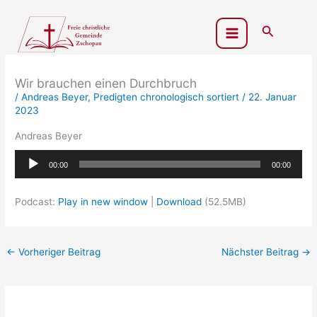
Zum
Inhalt
Suchen
springen
Wir brauchen einen Durchbruch
/
Andreas Beyer
,
Predigten chronologisch sortiert
/
22. Januar
2023
Andreas Beyer
Audio-
00:00
00:00
Player
Podcast:
Play in new window
|
Download
(52.5MB)
←
Vorheriger Beitrag
Nächster Beitrag
→