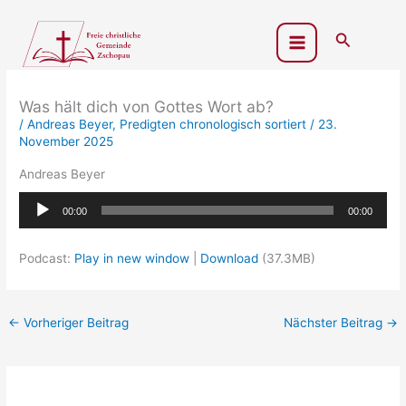
Zum
Inhalt
Suchen
springen
Was hält dich von Gottes Wort ab?
/
Andreas Beyer
,
Predigten chronologisch sortiert
/
23.
November 2025
Andreas Beyer
Audio-
00:00
00:00
Player
Podcast:
Play in new window
|
Download
(37.3MB)
←
Vorheriger Beitrag
Nächster Beitrag
→