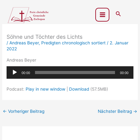
Zum
Inhalt
Suchen
springen
Söhne und Töchter des Lichts
/
Andreas Beyer
,
Predigten chronologisch sortiert
/
2. Januar
2022
Andreas Beyer
Audio-
00:00
00:00
Player
Podcast:
Play in new window
|
Download
(57.5MB)
←
Vorheriger Beitrag
Nächster Beitrag
→