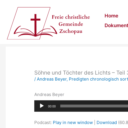
Zum
Inhalt
Home
springen
Dokumen
Söhne und Töchter des Lichts – Teil 
/
Andreas Beyer
,
Predigten chronologisch sort
Andreas Beyer
Audio-
00:00
Player
Podcast:
Play in new window
|
Download
(60.