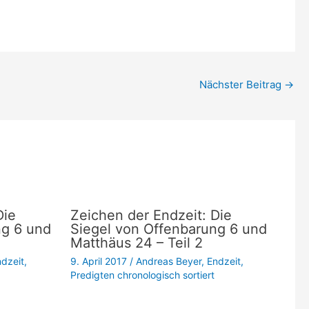
die
Lautstärke
zu
regeln.
Nächster Beitrag
→
Die
Zeichen der Endzeit: Die
ng 6 und
Siegel von Offenbarung 6 und
Matthäus 24 – Teil 2
dzeit
,
9. April 2017
/
Andreas Beyer
,
Endzeit
,
Predigten chronologisch sortiert