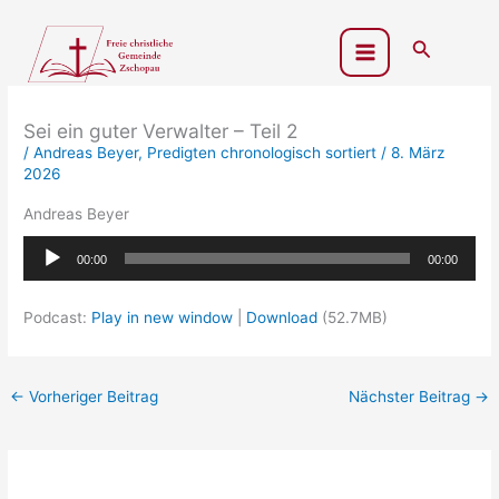
Zum
Inhalt
Suchen
springen
Sei ein guter Verwalter – Teil 2
/
Andreas Beyer
,
Predigten chronologisch sortiert
/
8. März
2026
Andreas Beyer
Audio-
00:00
00:00
Player
Podcast:
Play in new window
|
Download
(52.7MB)
←
Vorheriger Beitrag
Nächster Beitrag
→