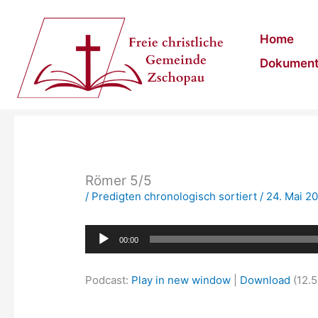
Zum
Inhalt
Home
springen
Dokumen
Römer 5/5
/
Predigten chronologisch sortiert
/
24. Mai 2
Audio-
00:00
Player
Podcast:
Play in new window
|
Download
(12.