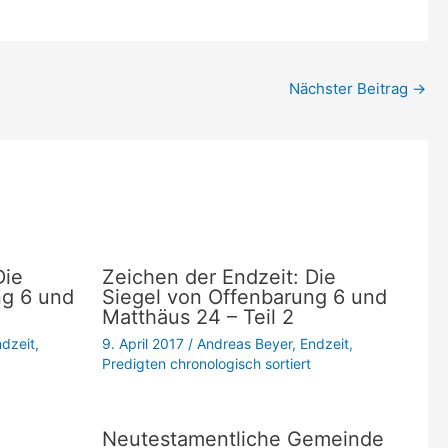
Lautstärke
zu
regeln.
Nächster Beitrag
→
Die
Zeichen der Endzeit: Die
ng 6 und
Siegel von Offenbarung 6 und
Matthäus 24 – Teil 2
dzeit
,
9. April 2017
/
Andreas Beyer
,
Endzeit
,
Predigten chronologisch sortiert
Neutestamentliche Gemeinde