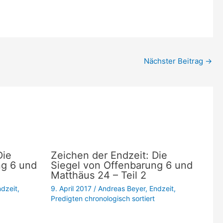
die
Lautstärke
zu
regeln.
Nächster Beitrag
→
Die
Zeichen der Endzeit: Die
ng 6 und
Siegel von Offenbarung 6 und
Matthäus 24 – Teil 2
dzeit
,
9. April 2017
/
Andreas Beyer
,
Endzeit
,
Predigten chronologisch sortiert