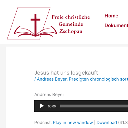
Zum
Inhalt
Home
springen
Dokumen
Jesus hat uns losgekauft
/
Andreas Beyer
,
Predigten chronologisch sort
Andreas Beyer
Audio-
00:00
Player
Podcast:
Play in new window
|
Download
(41.