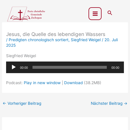
Zum
Inhalt
Suchen
springen
Jesus, die Quelle des lebendigen Wassers
/
Predigten chronologisch sortiert
,
Siegfried Weigel
/
20. Juli
2025
Siegfried Weigel
Audio-
00:00
00:00
Player
Podcast:
Play in new window
|
Download
(38.2MB)
←
Vorheriger Beitrag
Nächster Beitrag
→