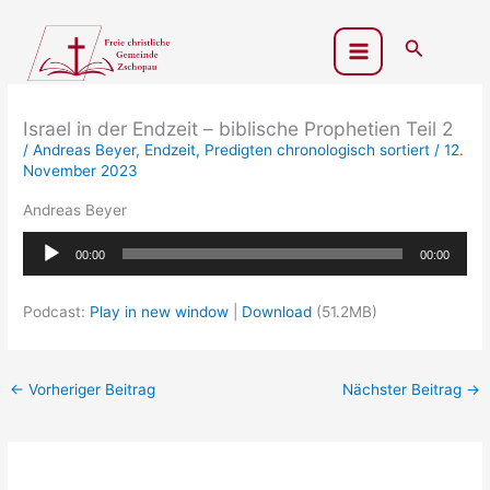
Zum
Inhalt
Suchen
springen
Israel in der Endzeit – biblische Prophetien Teil 2
/
Andreas Beyer
,
Endzeit
,
Predigten chronologisch sortiert
/
12.
November 2023
Andreas Beyer
Audio-
00:00
00:00
Player
Podcast:
Play in new window
|
Download
(51.2MB)
←
Vorheriger Beitrag
Nächster Beitrag
→