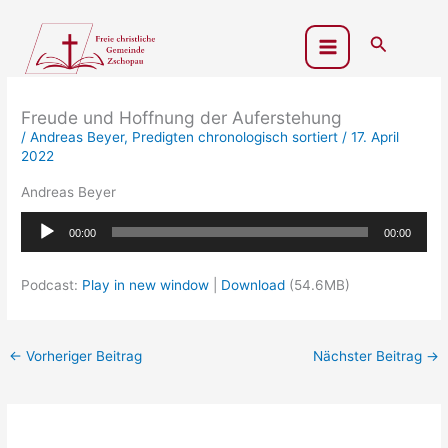
Zum
Inhalt
Suchen
springen
Freude und Hoffnung der Auferstehung
/
Andreas Beyer
,
Predigten chronologisch sortiert
/
17. April
2022
Andreas Beyer
Audio-
00:00
00:00
Player
Podcast:
Play in new window
|
Download
(54.6MB)
←
Vorheriger Beitrag
Nächster Beitrag
→