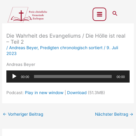
Zum
Inhalt
Suchen
springen
Die Wahrheit des Evangeliums / Die Hölle ist real
– Teil 2
/
Andreas Beyer
,
Predigten chronologisch sortiert
/
9. Juli
2023
Andreas Beyer
Audio-
00:00
00:00
Player
Podcast:
Play in new window
|
Download
(51.3MB)
←
Vorheriger Beitrag
Nächster Beitrag
→