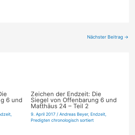
die
Lautstärke
zu
regeln.
Nächster Beitrag
→
Die
Zeichen der Endzeit: Die
ng 6 und
Siegel von Offenbarung 6 und
Matthäus 24 – Teil 2
dzeit
,
9. April 2017
/
Andreas Beyer
,
Endzeit
,
Predigten chronologisch sortiert