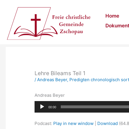
Zum
Inhalt
Home
springen
Dokumen
Lehre Bileams Teil 1
/
Andreas Beyer
,
Predigten chronologisch sort
Andreas Beyer
Audio-
00:00
Player
Podcast:
Play in new window
|
Download
(64.