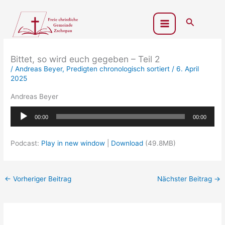
Zum
Inhalt
Suchen
springen
Bittet, so wird euch gegeben – Teil 2
/
Andreas Beyer
,
Predigten chronologisch sortiert
/
6. April
2025
Andreas Beyer
Audio-
00:00
00:00
Player
Podcast:
Play in new window
|
Download
(49.8MB)
←
Vorheriger Beitrag
Nächster Beitrag
→